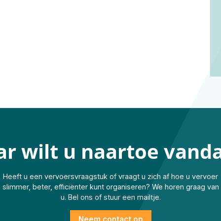
aar wilt u naartoe vand
Heeft u een vervoersvraagstuk of vraagt u zich af hoe u vervoer
slimmer, beter, efficiënter kunt organiseren? We horen graag van
u. Bel ons of stuur een mailtje.
Neem contact op