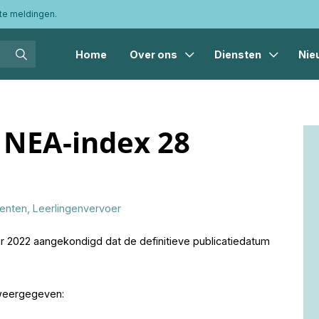
te meldingen.
Home
Over ons
Diensten
Nie
enten
,
Leerlingenvervoer
er 2022 aangekondigd dat de definitieve publicatiedatum
 weergegeven: