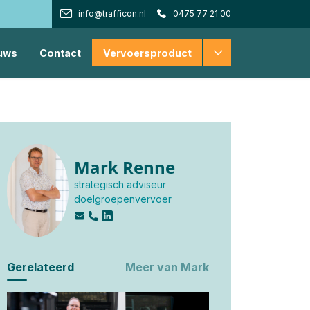
info@trafficon.nl
0475 77 21 00
uws
Contact
Vervoersproduct
Mark Renne
strategisch adviseur
doelgroepenvervoer
Gerelateerd
Meer van Mark